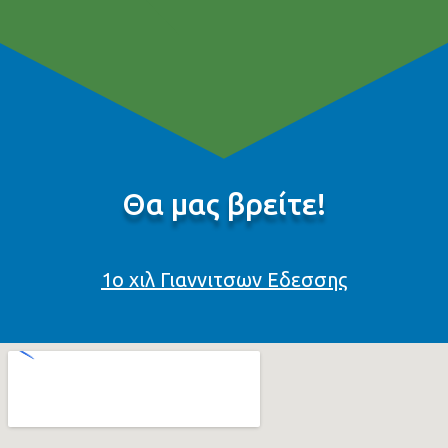
Θα μας βρείτε!
1ο χιλ Γιαννιτσων Εδεσσης