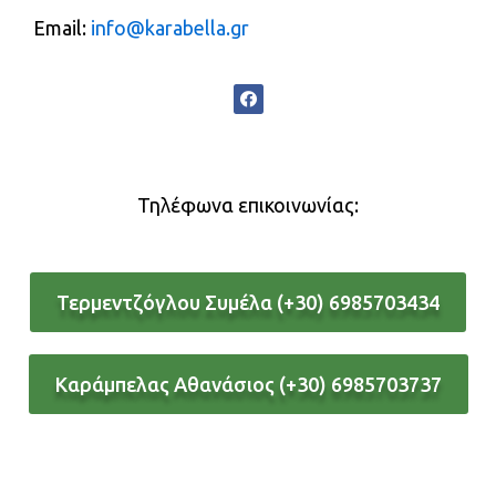
Email:
info@karabella.gr
F
a
c
e
b
o
o
Τηλέφωνα επικοινωνίας:
k
Τερμεντζόγλου Συμέλα (+30) 6985703434
Καράμπελας Αθανάσιος (+30) 6985703737